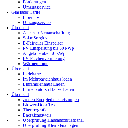
Förderungen
Umzugsservice
Glasfaser-Tarife
Fiber TV
Umzugsservice
Übersicht
Alles zur Neuanschaffung
Solar Sorglos
E-Fairteiler Einspeiser
PV-Einspeisung bis 50 kWp
Angebote über 50 kWp
PV-Flächenvermietung
Wärmepumpe
Übersicht
Ladekarte
Im Mehrparteienhaus laden
Einfamilienhaus Laden
Firmenauto zu Hause Laden
Übersicht
zu den Energiedienstleistungen
Blower-Door Test
Thermografie
Energieausweis
Überprüfung Hausanschlusskanal
Überprüfung Kleinkläranlagen