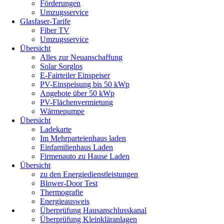
Förderungen
Umzugsservice
Glasfaser-Tarife
Fiber TV
Umzugsservice
Übersicht
Alles zur Neuanschaffung
Solar Sorglos
E-Fairteiler Einspeiser
PV-Einspeisung bis 50 kWp
Angebote über 50 kWp
PV-Flächenvermietung
Wärmepumpe
Übersicht
Ladekarte
Im Mehrparteienhaus laden
Einfamilienhaus Laden
Firmenauto zu Hause Laden
Übersicht
zu den Energiedienstleistungen
Blower-Door Test
Thermografie
Energieausweis
Überprüfung Hausanschlusskanal
Überprüfung Kleinkläranlagen