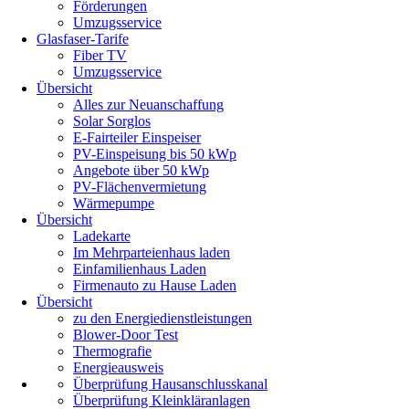
Förderungen
Umzugsservice
Glasfaser-Tarife
Fiber TV
Umzugsservice
Übersicht
Alles zur Neuanschaffung
Solar Sorglos
E-Fairteiler Einspeiser
PV-Einspeisung bis 50 kWp
Angebote über 50 kWp
PV-Flächenvermietung
Wärmepumpe
Übersicht
Ladekarte
Im Mehrparteienhaus laden
Einfamilienhaus Laden
Firmenauto zu Hause Laden
Übersicht
zu den Energiedienstleistungen
Blower-Door Test
Thermografie
Energieausweis
Überprüfung Hausanschlusskanal
Überprüfung Kleinkläranlagen