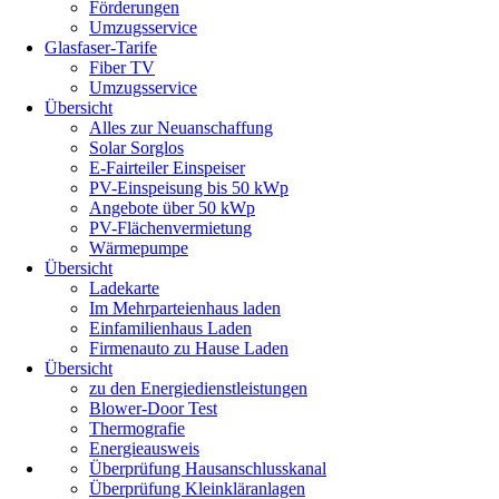
Förderungen
Umzugsservice
Glasfaser-Tarife
Fiber TV
Umzugsservice
Übersicht
Alles zur Neuanschaffung
Solar Sorglos
E-Fairteiler Einspeiser
PV-Einspeisung bis 50 kWp
Angebote über 50 kWp
PV-Flächenvermietung
Wärmepumpe
Übersicht
Ladekarte
Im Mehrparteienhaus laden
Einfamilienhaus Laden
Firmenauto zu Hause Laden
Übersicht
zu den Energiedienstleistungen
Blower-Door Test
Thermografie
Energieausweis
Überprüfung Hausanschlusskanal
Überprüfung Kleinkläranlagen