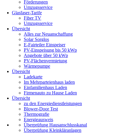
Förderungen
Umzugsservice
Glasfaser-Tarife
Fiber TV
Umzugsservice
Übersicht
Alles zur Neuanschaffung
Solar Sorglos
E-Fairteiler Einspeiser
PV-Einspeisung bis 50 kWp
Angebote über 50 kWp
PV-Flächenvermietung
Wärmepumpe
Übersicht
Ladekarte
Im Mehrparteienhaus laden
Einfamilienhaus Laden
Firmenauto zu Hause Laden
Übersicht
zu den Energiedienstleistungen
Blower-Door Test
Thermografie
Energieausweis
Überprüfung Hausanschlusskanal
Überprüfung Kleinkläranlagen