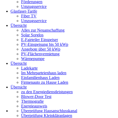
Förderungen
Umzugsservice
Glasfaser-Tarife
Fiber TV
Umzugsservice
Übersicht
Alles zur Neuanschaffung
Solar Sorglos
E-Fairteiler Einspeiser
PV-Einspeisung bis 50 kWp
Angebote über 50 kWp
PV-Flächenvermietung
Wärmepumpe
Übersicht
Ladekarte
Im Mehrparteienhaus laden
Einfamilienhaus Laden
Firmenauto zu Hause Laden
Übersicht
zu den Energiedienstleistungen
Blower-Door Test
Thermografie
Energieausweis
Überprüfung Hausanschlusskanal
Überprüfung Kleinkläranlagen