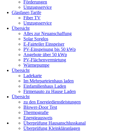
Förderungen
Umzugsservice
Glasfaser-Tarife
Fiber TV
Umzugsservice
Übersicht
Alles zur Neuanschaffung
Solar Sorglos
E-Fairteiler Einspeiser
PV-Einspeisung bis 50 kWp
Angebote über 50 kWp
PV-Flächenvermietung
Wärmepumpe
Übersicht
Ladekarte
Im Mehrparteienhaus laden
Einfamilienhaus Laden
Firmenauto zu Hause Laden
Übersicht
zu den Energiedienstleistungen
Blower-Door Test
Thermografie
Energieausweis
Überprüfung Hausanschlusskanal
Überprüfung Kleinkläranlagen