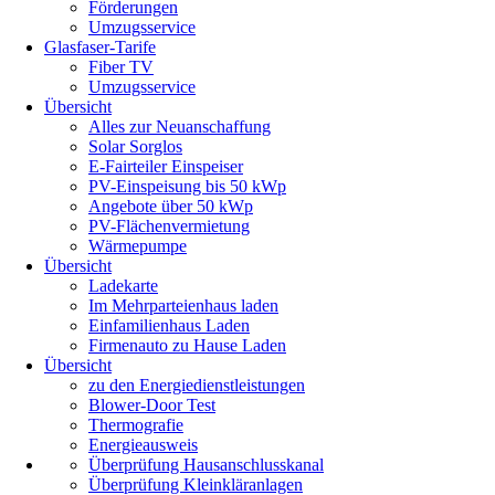
Förderungen
Umzugsservice
Glasfaser-Tarife
Fiber TV
Umzugsservice
Übersicht
Alles zur Neuanschaffung
Solar Sorglos
E-Fairteiler Einspeiser
PV-Einspeisung bis 50 kWp
Angebote über 50 kWp
PV-Flächenvermietung
Wärmepumpe
Übersicht
Ladekarte
Im Mehrparteienhaus laden
Einfamilienhaus Laden
Firmenauto zu Hause Laden
Übersicht
zu den Energiedienstleistungen
Blower-Door Test
Thermografie
Energieausweis
Überprüfung Hausanschlusskanal
Überprüfung Kleinkläranlagen