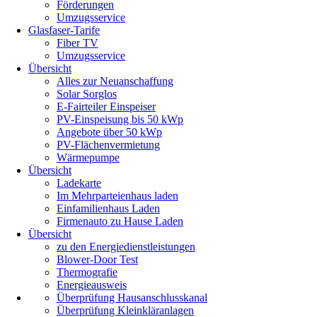
Förderungen
Umzugsservice
Glasfaser-Tarife
Fiber TV
Umzugsservice
Übersicht
Alles zur Neuanschaffung
Solar Sorglos
E-Fairteiler Einspeiser
PV-Einspeisung bis 50 kWp
Angebote über 50 kWp
PV-Flächenvermietung
Wärmepumpe
Übersicht
Ladekarte
Im Mehrparteienhaus laden
Einfamilienhaus Laden
Firmenauto zu Hause Laden
Übersicht
zu den Energiedienstleistungen
Blower-Door Test
Thermografie
Energieausweis
Überprüfung Hausanschlusskanal
Überprüfung Kleinkläranlagen