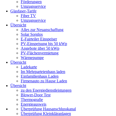
Förderungen
Umzugsservice
Glasfaser-Tarife
Fiber TV
Umzugsservice
Übersicht
Alles zur Neuanschaffung
Solar Sorglos
E-Fairteiler Einspeiser
PV-Einspeisung bis 50 kWp
Angebote über 50 kWp
PV-Flächenvermietung
Wärmepumpe
Übersicht
Ladekarte
Im Mehrparteienhaus laden
Einfamilienhaus Laden
Firmenauto zu Hause Laden
Übersicht
zu den Energiedienstleistungen
Blower-Door Test
Thermografie
Energieausweis
Überprüfung Hausanschlusskanal
Überprüfung Kleinkläranlagen