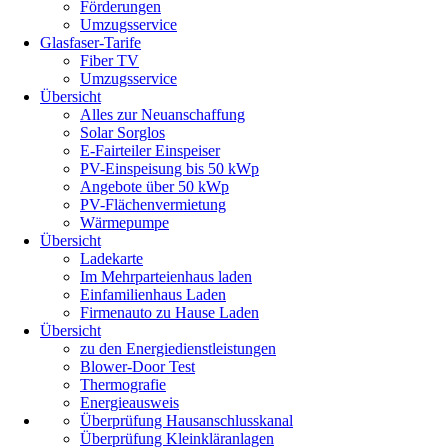
Förderungen
Umzugsservice
Glasfaser-Tarife
Fiber TV
Umzugsservice
Übersicht
Alles zur Neuanschaffung
Solar Sorglos
E-Fairteiler Einspeiser
PV-Einspeisung bis 50 kWp
Angebote über 50 kWp
PV-Flächenvermietung
Wärmepumpe
Übersicht
Ladekarte
Im Mehrparteienhaus laden
Einfamilienhaus Laden
Firmenauto zu Hause Laden
Übersicht
zu den Energiedienstleistungen
Blower-Door Test
Thermografie
Energieausweis
Überprüfung Hausanschlusskanal
Überprüfung Kleinkläranlagen